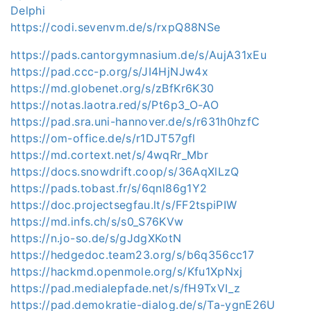
Delphi
https://codi.sevenvm.de/s/rxpQ88NSe
https://pads.cantorgymnasium.de/s/AujA31xEu
https://pad.ccc-p.org/s/JI4HjNJw4x
https://md.globenet.org/s/zBfKr6K30
https://notas.laotra.red/s/Pt6p3_O-AO
https://pad.sra.uni-hannover.de/s/r631h0hzfC
https://om-office.de/s/r1DJT57gfl
https://md.cortext.net/s/4wqRr_Mbr
https://docs.snowdrift.coop/s/36AqXlLzQ
https://pads.tobast.fr/s/6qnl86g1Y2
https://doc.projectsegfau.lt/s/FF2tspiPIW
https://md.infs.ch/s/s0_S76KVw
https://n.jo-so.de/s/gJdgXKotN
https://hedgedoc.team23.org/s/b6q356cc17
https://hackmd.openmole.org/s/Kfu1XpNxj
https://pad.medialepfade.net/s/fH9TxVI_z
https://pad.demokratie-dialog.de/s/Ta-ygnE26U