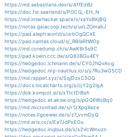
https://md.sebastians.dev/s/
AffEdBz
https://doc.fsr.saarland/s/POCQ_-EH_N
https://md.interhacker.space/s/xaYoBKjBQ
https://notas.gaiacoop.tech/s/uxLZOmabJ
https://pad.aleph.world/s/urbOgQCkE
https://pad.nantes.cloud/s/_RBlaRhWOp
https://md.coredump.ch/s/AwKBr5s9C
https://pad.koeln.ccc.de/s/Q83BGu4EY
https://hedgedoc.ichmann.de/s/CY02hQvAog
https://hedgedoc.nrp-nautilus.io/s/y7Ru3wG5CD
https://md.rappet.xyz/s/SqjDzxC5OQ
https://docs.localcharts.org/s/cjY2g2IgA
https://dok.kompot.si/s/xTtctDI8sh
https://hedgedoc.et.aksw.org/s/pGQ6WcBq0
https://md.micronited.de/s/r1zXpqXeze
https://notes.llgoewer.de/s/z7_vvmDyQ
https://md.eris.cc/s/Ee7JdPxEOu
https://hedgedoc.inqbus.de/s/s2VcWmuzn
https://doc.gnuragist.es/s/nxDcSbmSAJ