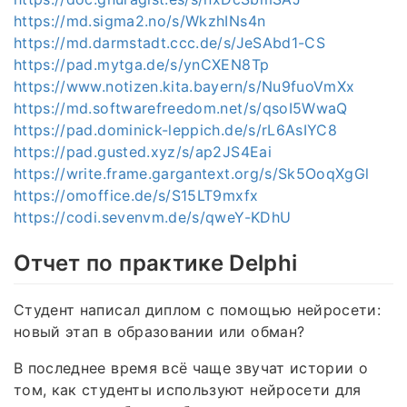
https://md.sigma2.no/s/WkzhINs4n
https://md.darmstadt.ccc.de/s/JeSAbd1-CS
https://pad.mytga.de/s/ynCXEN8Tp
https://www.notizen.kita.bayern/s/Nu9fuoVmXx
https://md.softwarefreedom.net/s/qsoI5WwaQ
https://pad.dominick-leppich.de/s/rL6AsIYC8
https://pad.gusted.xyz/s/ap2JS4Eai
https://write.frame.gargantext.org/s/Sk5OoqXgGl
https://omoffice.de/s/S15LT9mxfx
https://codi.sevenvm.de/s/qweY-KDhU
Отчет по практике Delphi
Студент написал диплом с помощью нейросети:
новый этап в образовании или обман?
В последнее время всё чаще звучат истории о
том, как студенты используют нейросети для