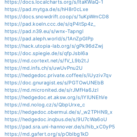
https://docs.localcharts.org/s/ltaKWaQ-1
https://pad.mytga.de/s/hH8r0cLxe
https://docs.snowdrift.coop/s/1uKpWmCD8
https://pad.koeln.ccc.de/s/qP4tSp4z_
https://pad.n39.eu/s/wnx-Tapngl
https://pad.aleph.world/s/1AnZpGIPp
https://hack.utopia-lab.org/s/gPk96dZwj
https://doc.spiegie.de/s/qfpJsbl6a
https://md.cortext.net/s/fV_L9b2tJ
https://md.infs.ch/s/uwUvPnu2U
https://hedgedoc.private.coffee/s/iUyziv7qv
https://doc.gnuragist.es/s/PGTOwUNEbB
https://md.micronited.de/s/rJMfHa6Jzl
https://hedgedoc.et.aksw.org/s/IYIUNEhVe
https://md.nolog.cz/s/QbpUrxe_c
https://hedgedoc.obermui.de/s/_w2TPHN9_x
https://hedgedoc.inqbus.de/s/9U7cWa6oU
https://pad.sra.uni-hannover.de/s/hib_xC0yP5
https://md.gafert.org/s/pObIbg1kD