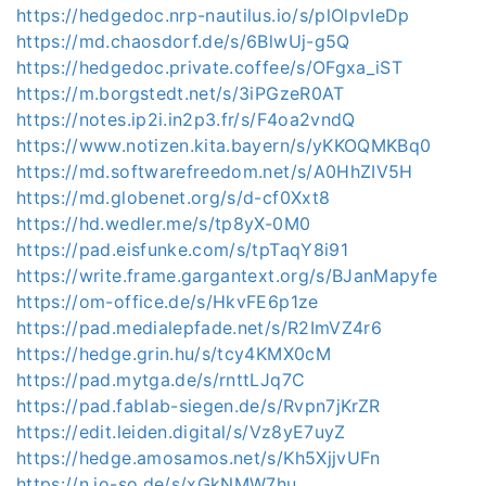
https://hedgedoc.nrp-nautilus.io/s/plOlpvIeDp
https://md.chaosdorf.de/s/6BlwUj-g5Q
https://hedgedoc.private.coffee/s/OFgxa_iST
https://m.borgstedt.net/s/3iPGzeR0AT
https://notes.ip2i.in2p3.fr/s/F4oa2vndQ
https://www.notizen.kita.bayern/s/yKKOQMKBq0
https://md.softwarefreedom.net/s/A0HhZIV5H
https://md.globenet.org/s/d-cf0Xxt8
https://hd.wedler.me/s/tp8yX-0M0
https://pad.eisfunke.com/s/tpTaqY8i91
https://write.frame.gargantext.org/s/BJanMapyfe
https://om-office.de/s/HkvFE6p1ze
https://pad.medialepfade.net/s/R2ImVZ4r6
https://hedge.grin.hu/s/tcy4KMX0cM
https://pad.mytga.de/s/rnttLJq7C
https://pad.fablab-siegen.de/s/Rvpn7jKrZR
https://edit.leiden.digital/s/Vz8yE7uyZ
https://hedge.amosamos.net/s/Kh5XjjvUFn
https://n.jo-so.de/s/xGkNMW7hu