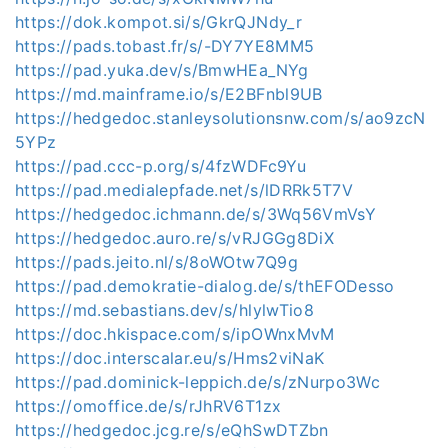
https://dok.kompot.si/s/GkrQJNdy_r
https://pads.tobast.fr/s/-DY7YE8MM5
https://pad.yuka.dev/s/BmwHEa_NYg
https://md.mainframe.io/s/E2BFnbl9UB
https://hedgedoc.stanleysolutionsnw.com/s/ao9zcN
5YPz
https://pad.ccc-p.org/s/4fzWDFc9Yu
https://pad.medialepfade.net/s/lDRRk5T7V
https://hedgedoc.ichmann.de/s/3Wq56VmVsY
https://hedgedoc.auro.re/s/vRJGGg8DiX
https://pads.jeito.nl/s/8oWOtw7Q9g
https://pad.demokratie-dialog.de/s/thEFODesso
https://md.sebastians.dev/s/hlylwTio8
https://doc.hkispace.com/s/ipOWnxMvM
https://doc.interscalar.eu/s/Hms2viNaK
https://pad.dominick-leppich.de/s/zNurpo3Wc
https://omoffice.de/s/rJhRV6T1zx
https://hedgedoc.jcg.re/s/eQhSwDTZbn