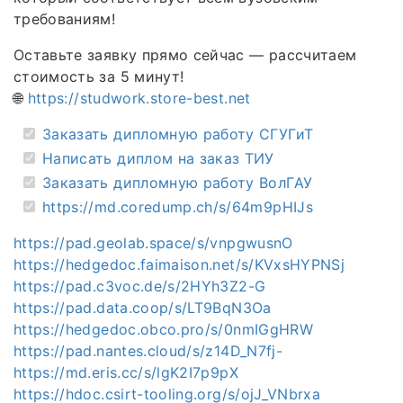
требованиям!
Оставьте заявку прямо сейчас — рассчитаем
стоимость за 5 минут!
🌐
https://studwork.store-best.net
Заказать дипломную работу СГУГиТ
Написать диплом на заказ ТИУ
Заказать дипломную работу ВолГАУ
https://md.coredump.ch/s/64m9pHIJs
https://pad.geolab.space/s/vnpgwusnO
https://hedgedoc.faimaison.net/s/KVxsHYPNSj
https://pad.c3voc.de/s/2HYh3Z2-G
https://pad.data.coop/s/LT9BqN3Oa
https://hedgedoc.obco.pro/s/0nmIGgHRW
https://pad.nantes.cloud/s/z14D_N7fj-
https://md.eris.cc/s/lgK2I7p9pX
https://hdoc.csirt-tooling.org/s/ojJ_VNbrxa