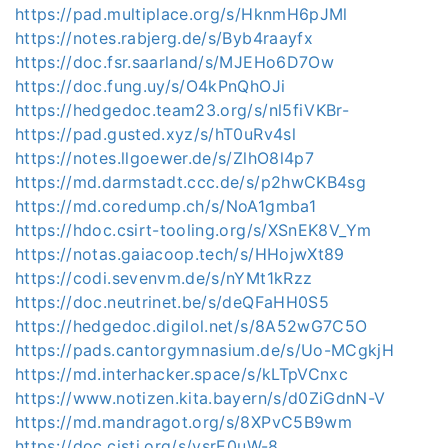
https://pad.multiplace.org/s/HknmH6pJMl
https://notes.rabjerg.de/s/Byb4raayfx
https://doc.fsr.saarland/s/MJEHo6D7Ow
https://doc.fung.uy/s/O4kPnQhOJi
https://hedgedoc.team23.org/s/nl5fiVKBr-
https://pad.gusted.xyz/s/hT0uRv4sl
https://notes.llgoewer.de/s/ZlhO8l4p7
https://md.darmstadt.ccc.de/s/p2hwCKB4sg
https://md.coredump.ch/s/NoA1gmba1
https://hdoc.csirt-tooling.org/s/XSnEK8V_Ym
https://notas.gaiacoop.tech/s/HHojwXt89
https://codi.sevenvm.de/s/nYMt1kRzz
https://doc.neutrinet.be/s/deQFaHH0S5
https://hedgedoc.digilol.net/s/8A52wG7C5O
https://pads.cantorgymnasium.de/s/Uo-MCgkjH
https://md.interhacker.space/s/kLTpVCnxc
https://www.notizen.kita.bayern/s/d0ZiGdnN-V
https://md.mandragot.org/s/8XPvC5B9wm
https://doc.cisti.org/s/vsrE0uW-8