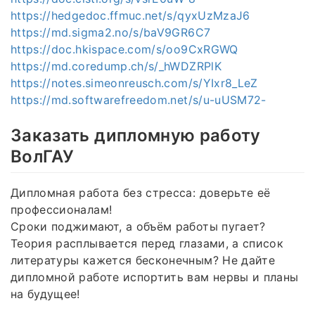
https://hedgedoc.ffmuc.net/s/qyxUzMzaJ6
https://md.sigma2.no/s/baV9GR6C7
https://doc.hkispace.com/s/oo9CxRGWQ
https://md.coredump.ch/s/_hWDZRPlK
https://notes.simeonreusch.com/s/YIxr8_LeZ
https://md.softwarefreedom.net/s/u-uUSM72-
Заказать дипломную работу
ВолГАУ
Дипломная работа без стресса: доверьте её
профессионалам!
Сроки поджимают, а объём работы пугает?
Теория расплывается перед глазами, а список
литературы кажется бесконечным? Не дайте
дипломной работе испортить вам нервы и планы
на будущее!