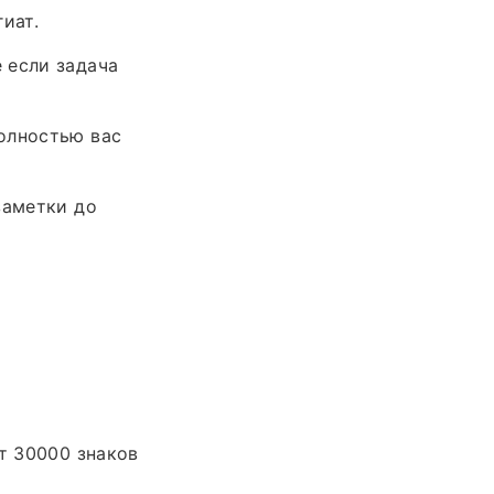
иат.
 если задача
олностью вас
заметки до
т 30000 знаков