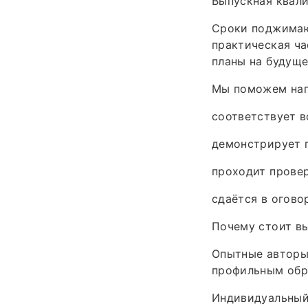
Выпускная квали
Сроки поджимают
практическая ч
планы на будуще
Мы поможем нап
соответствует 
демонстрирует г
проходит провер
сдаётся в огово
Почему стоит вы
Опытные авторы
профильным обр
Индивидуальный