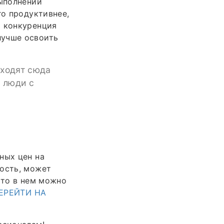
выполнении
го продуктивнее,
й конкуренция
лучше освоить
иходят сюда
и люди с
ных цен на
мость, может
 то в нем можно
ЕРЕЙТИ НА