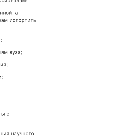
ссионалам!
нной, а
чам испортить
:
ям вуза;
ия;
и;
ты с
ния научного