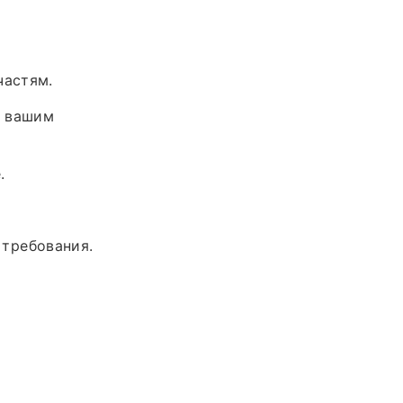
частям.
я вашим
.
 требования.