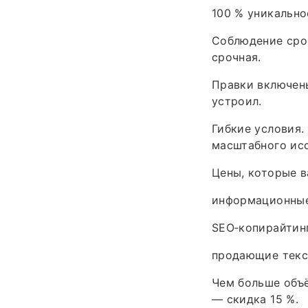
100 % уникально
Соблюдение срок
срочная.
Правки включены
устроил.
Гибкие условия.
масштабного ис
Цены, которые в
информационные 
SEO‑копирайтинг
продающие текст
Чем больше объё
— скидка 15 %.