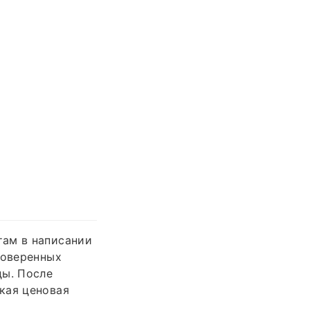
там в написании
роверенных
ды. После
кая ценовая