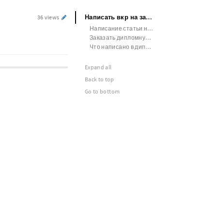
Написать вкр на заказ
36 views
Написание статьи на заказ цена
Заказать дипломную работу цена
Что написано в дипломе врача
Expand all
Back to top
Go to bottom