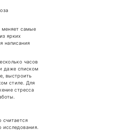
роза
о меняет самые
из ярких
ля написания
несколько часов
 и даже списком
е, выстроить
ом стиле. Для
жение стресса
аботы.
о считается
о исследования.