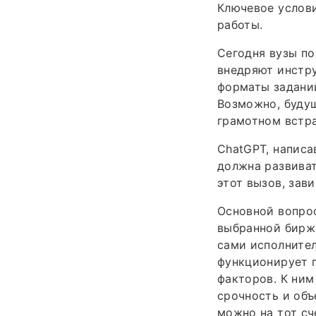
Ключевое услови
работы.
Сегодня вузы по
внедряют инстру
форматы заданий
Возможно, будущ
грамотном встра
ChatGPT, написа
должна развиват
этот вызов, зав
Основной вопрос
выбранной бирже
сами исполнител
функционирует п
факторов. К ним
срочность и объ
можно на тот сч