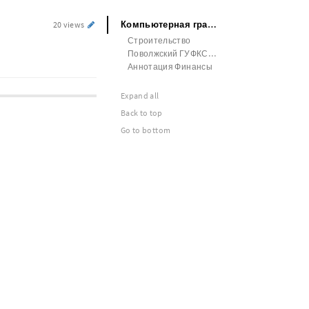
Компьютерная графика ВАК
20 views
Строительство
Поволжский ГУФКСиТ Металлургия цветных металлов
Аннотация Финансы
Expand all
Back to top
Go to bottom