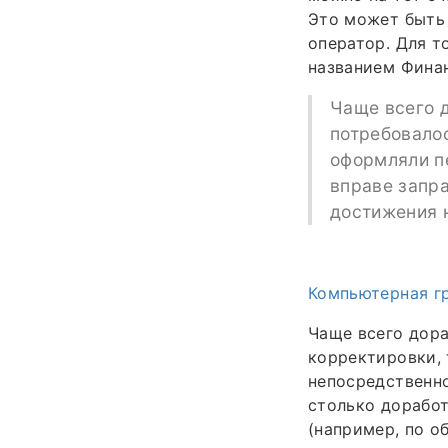
Это может быть 
оператор. Для т
названием Финан
Чаще всего д
потребовалос
оформляли пе
вправе запра
достижения н
Компьютерная г
Чаще всего дора
корректировки, 
непосредственно
столько доработ
(например, по о