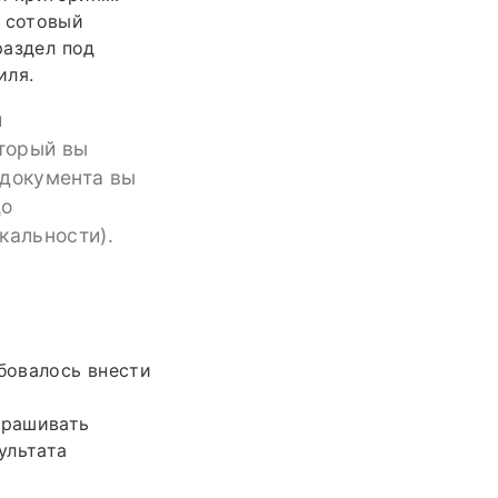
е сотовый
раздел под
иля.
и
оторый вы
 документа вы
до
кальности).
ебовалось внести
прашивать
ультата