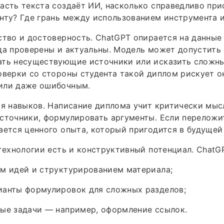
асть текста создаёт ИИ, насколько справедливо при
нту? Где грань между использованием инструмента 
ство и достоверность. ChatGPT опирается на данные 
да проверены и актуальны. Модель может допустить
ать несуществующие источники или исказить сложны
оверки со стороны студента такой диплом рискует о
или даже ошибочным.
ря навыков. Написание диплома учит критически мыс
сточники, формулировать аргументы. Если переложит
ается ценного опыта, который пригодится в будущей
 технологии есть и конструктивный потенциал. ChatG
м идей и структурированием материала;
ианты формулировок для сложных разделов;
ные задачи — например, оформление ссылок.