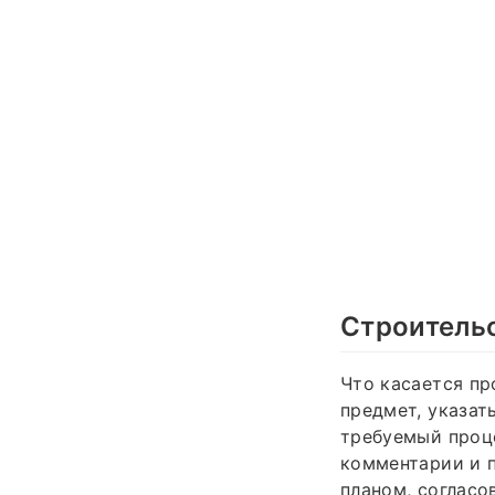
Строитель
Что касается пр
предмет, указат
требуемый проце
комментарии и п
планом, согласо