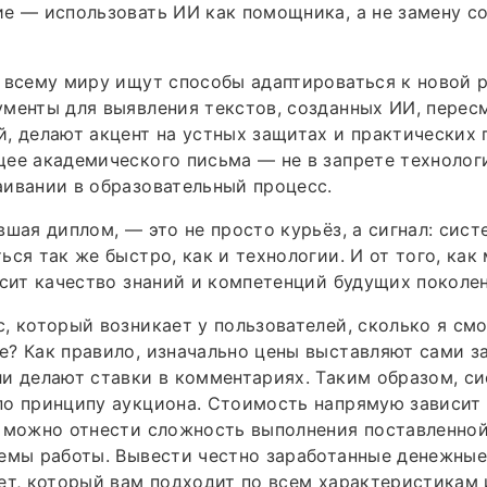
е — использовать ИИ как помощника, а не замену с
 всему миру ищут способы адаптироваться к новой 
менты для выявления текстов, созданных ИИ, перес
, делают акцент на устных защитах и практических 
ее академического письма — не в запрете технологи
ивании в образовательный процесс.
вшая диплом, — это не просто курьёз, а сигнал: сис
ься так же быстро, как и технологии. И от того, как
исит качество знаний и компетенций будущих поколе
, который возникает у пользователей, сколько я смо
? Как правило, изначально цены выставляют сами з
и делают ставки в комментариях. Таким образом, с
о принципу аукциона. Стоимость напрямую зависит 
 можно отнести сложность выполнения поставленной
емы работы. Вывести честно заработанные денежные
ет, который вам подходит по всем характеристикам 