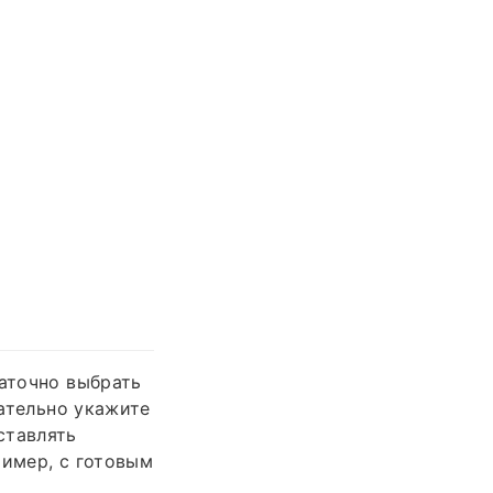
таточно выбрать
зательно укажите
ставлять
ример, с готовым