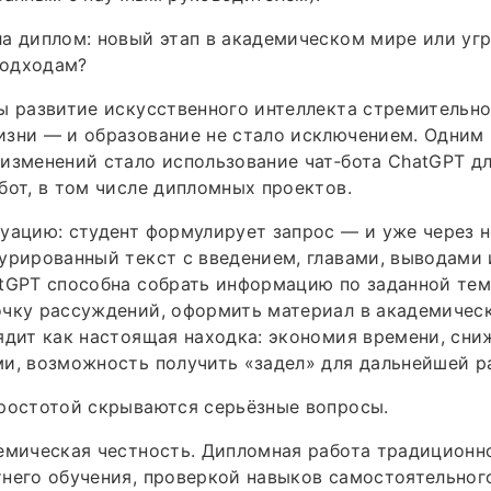
а диплом: новый этап в академическом мире или уг
одходам?
ы развитие искусственного интеллекта стремительн
зни — и образование не стало исключением. Одним 
изменений стало использование чат‑бота ChatGPT д
бот, в том числе дипломных проектов.
уацию: студент формулирует запрос — и уже через 
урированный текст с введением, главами, выводами
tGPT способна собрать информацию по заданной тем
чку рассуждений, оформить материал в академическ
ядит как настоящая находка: экономия времени, сни
и, возможность получить «задел» для дальнейшей р
ростотой скрываются серьёзные вопросы.
емическая честность. Дипломная работа традиционн
него обучения, проверкой навыков самостоятельног