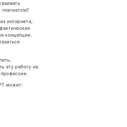
сваивать
и плагиатом?
из интернета,
 фактические
е концепции.
казаться
лить,
ь эту работу на
 профессии.
PT может: