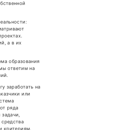
обственной
реальности:
матривают
проектах.
й, а в их
тема образования
 мы ответим на
ний.
гу заработать на
аказчики или
истема
от ряда
 задачи,
 средства
и критериям.