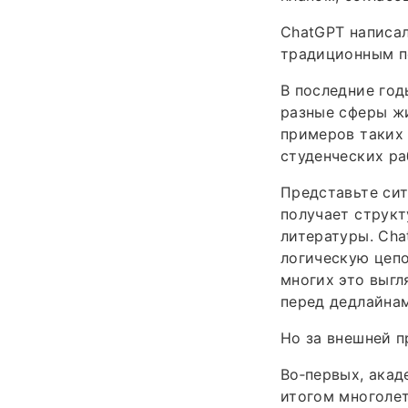
ChatGPT написал
традиционным п
В последние год
разные сферы жи
примеров таких 
студенческих ра
Представьте сит
получает структ
литературы. Cha
логическую цепо
многих это выгл
перед дедлайнам
Но за внешней п
Во‑первых, акад
итогом многолет