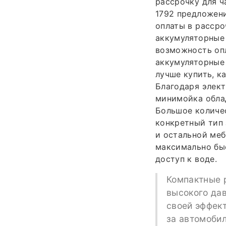
рассрочку для ч
1792 предложени
оплаты в рассро
аккумуляторные 
возможность опл
аккумуляторные 
лучше купить, к
Благодаря элек
минимойка обла
Большое количес
конкретный тип 
и остальной меб
максимально быс
доступ к воде.
Компактные 
высокого да
своей эффект
за автомобил