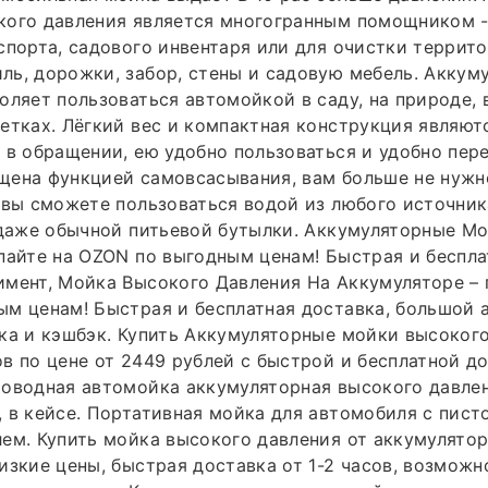
кого давления является многогранным помощником -
спорта, садового инвентаря или для очистки террит
ь, дорожки, забор, стены и садовую мебель. Аккум
оляет пользоваться автомойкой в саду, на природе, в
етках. Лёгкий вес и компактная конструкция являют
 в обращении, ею удобно пользоваться и удобно пере
щена функцией самовсасывания, вам больше не нужн
 вы сможете пользоваться водой из любого источника
 даже обычной питьевой бутылки. Аккумуляторные М
пайте на OZON по выгодным ценам! Быстрая и беспла
мент, Мойка Высокого Давления На Аккумуляторе – 
м ценам! Быстрая и бесплатная доставка, большой 
ка и кэшбэк. Купить Аккумуляторные мойки высокого
в по цене от 2449 рублей с быстрой и бесплатной д
роводная автомойка аккумуляторная высокого давле
 в кейсе. Портативная мойка для автомобиля с пист
ем. Купить мойка высокого давления от аккумулятор
изкие цены, быстрая доставка от 1-2 часов, возможн