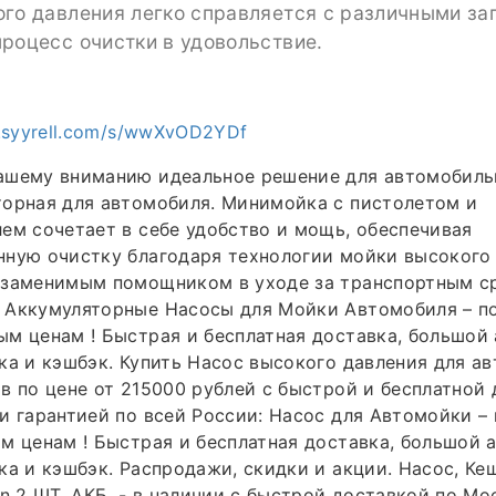
ого давления легко справляется с различными за
роцесс очистки в удовольствие.
c.syyrell.com/s/wwXvOD2YDf
ашему вниманию идеальное решение для автомобиль
торная для автомобиля. Минимойка с пистолетом и
ем сочетает в себе удобство и мощь, обеспечивая
ную очистку благодаря технологии мойки высокого 
езаменимым помощником в уходе за транспортным с
Аккумуляторные Насосы для Мойки Автомобиля – по
м ценам ! Быстрая и бесплатная доставка, большой 
ка и кэшбэк. Купить Насос высокого давления для а
в по цене от 215000 рублей с быстрой и бесплатной 
и гарантией по всей России: Насос для Автомойки – 
м ценам ! Быстрая и бесплатная доставка, большой 
ка и кэшбэк. Распродажи, скидки и акции. Насос, Ке
un 2 ШТ. АКБ. - в наличии с быстрой доставкой по Мо