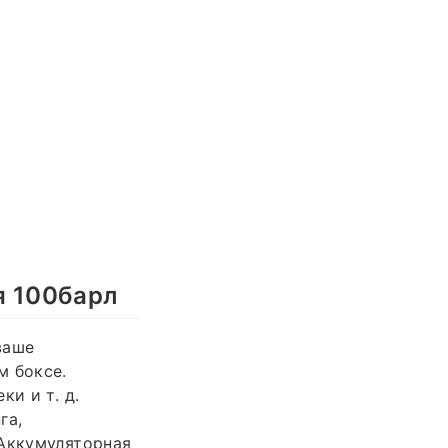
я 100барл
ваше
м боксе.
и и т. д.
га,
 Аккумуляторная