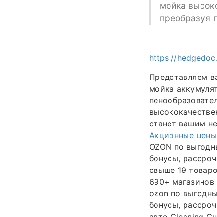
мойка высок
преобразуя п
https://hedgedo
Представляем в
мойка аккумуля
пенообразовател
высококачествен
станет вашим н
Акционные цены
OZON по выгодны
бонусы, рассроч
свыше 19 товаро
690+ магазинов 
ozon по выгодны
бонусы, рассроч
авто Cleaning G