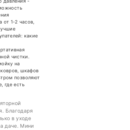
о давления -
зможность
ения
 от 1-2 часов,
Лучшие
упателей: какие
ортативная
ной чистки.
мойку на
 ковров, шкафов
ьтром позволяют
, где есть
ляторной
я. Благодаря
ько в уходе
на даче. Мини