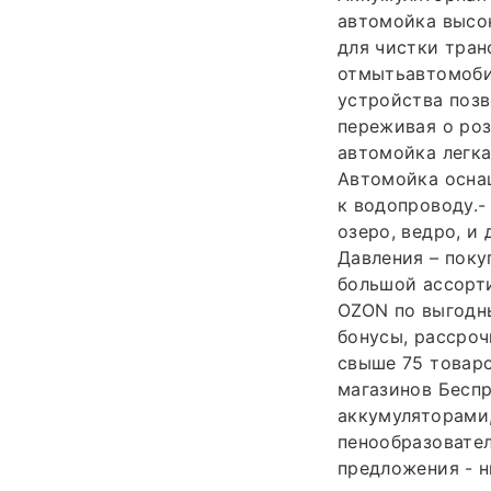
автомойка высо
для чистки тран
отмытьавтомобил
устройства позв
переживая о роз
автомойка легка
Автомойка осна
к водопроводу.-
озеро, ведро, и
Давления – поку
большой ассорти
OZON по выгодны
бонусы, рассроч
свыше 75 товаро
магазинов Бесп
аккумуляторами,
пенообразовател
предложения - н