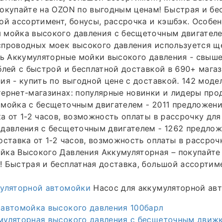
окупайте на OZON по выгодным ценам! Быстрая и бе
ой ассортимент, бонусы, рассрочка и кэшбэк. Особен
 мойка высокого давления с бесщеточным двигател
спроводных моек высокого давления используется 
ть Аккумуляторные мойки высокого давления - свыше
блей с быстрой и бесплатной доставкой в 690+ мага
ия - купить по выгодной цене с доставкой. 142 моде
ернет-магазинах: популярные новинки и лидеры про
мойка с бесщеточным двигателем - 2011 предложений
а от 1-2 часов, возможность оплаты в рассрочку для
давления с бесщеточным двигателем - 1262 предлож
оставка от 1-2 часов, возможность оплаты в рассроч
ка Высокого Давления Аккумуляторная – покупайте 
 Быстрая и бесплатная доставка, большой ассортиме
муляторной автомойки
Насос для аккумуляторной ав
 автомойка высокого давления 100барл
муляторная высокого давления с бесщеточным движ