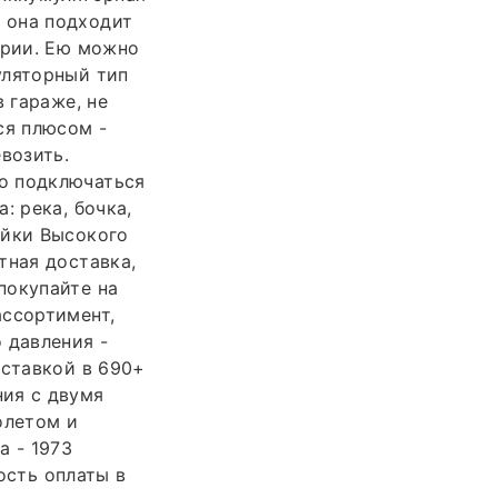
 она подходит
ории. Ею можно
уляторный тип
 гараже, не
ся плюсом -
возить.
о подключаться
: река, бочка,
ойки Высокого
тная доставка,
покупайте на
ассортимент,
 давления -
оставкой в 690+
ния с двумя
олетом и
а - 1973
ость оплаты в