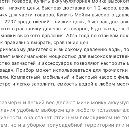
асти товаров, Купить аккумуляторная мойка высоког
я - низкие цены, быстрая доставка от 1-2 часов, во
чку для части товаров, Купить Мойки высокого давл
- 2207 предложений - низкие цены, быстрая доставка
аты в рассрочку для части товаров, 6 дн. назад · ⭐ 
мойки высокого давления 2025 года по отзывам пок
ак правильно выбрать, сравнение цен
трическому двигателю и высокому давлению воды, п
дает максимальной мощностью для высококачествен
тво запчастей и аксессуаров позволяют настроить 
задач. Прибор может использоваться для прочистки
ели. Компактный, мобильный и быстрый насос с фил
тро и легко заполнить емкость водой в любом месте
размеры и легкий вес делают мини мойку аккуму
вления удобным выбором для любого пользовател
ивности, она станет отличным помощником не тол
ем, но и в уборке приусадебной территории или 