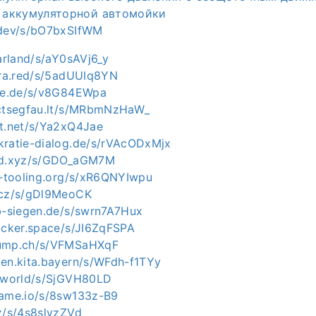
 аккумуляторной автомойки
.dev/s/bO7bxSIfWM
aarland/s/aY0sAVj6_y
otra.red/s/5adUUIq8YN
gie.de/s/v8G84EWpa
ectsegfau.lt/s/MRbmNzHaW_
xt.net/s/Ya2xQ4Jae
kratie-dialog.de/s/rVAcODxMjx
ted.xyz/s/GDO_aGM7M
rt-tooling.org/s/xR6QNYIwpu
.cz/s/gDl9MeoCK
ab-siegen.de/s/swrn7A7Hux
hacker.space/s/JI6ZqFSPA
dump.ch/s/VFMSaHXqF
zen.kita.bayern/s/WFdh-f1TYy
h.world/s/SjGVH80LD
rame.io/s/8sw133z-B9
cz/s/4s8slyzZVd