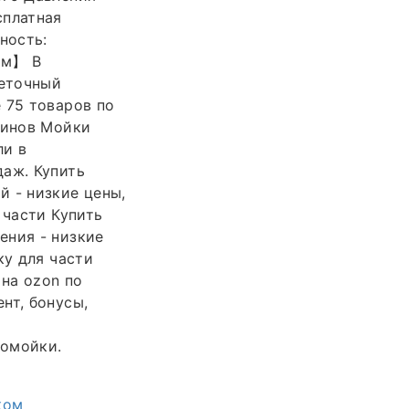
сплатная
ность:
ем】 В
щеточный
 75 товаров по
зинов Мойки
ли в
даж. Купить
 - низкие цены,
 части Купить
ения - низкие
ку для части
на ozon по
нт, бонусы,
томойки.
ком