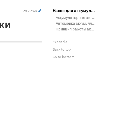
Насос для аккумуляторной автомойки
29 views
Аккумуляторная автомойка высокого давления 100барл
ки
Автомойка аккумуляторная высокого давления с бесщеточным движком
Принцип работы аккумуляторной автомойки
Expand all
Back to top
Go to bottom