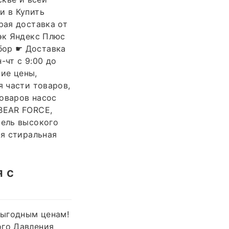
и в Купить
рая доставка от
бэк Яндекс Плюс
бор ☛ Доставка
-чт с 9:00 до
кие цены,
я части товаров,
товаров насос
 BEAR FORCE,
тель высокого
ая стиральная
 с
выгодным ценам!
ого Давления