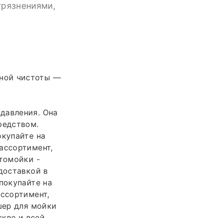
грязнениями,
ной чистоты —
давления. Она
редством.
купайте на
ассортимент,
втомойки -
доставкой в
покупайте на
ассортимент,
шер для мойки
скве и всей