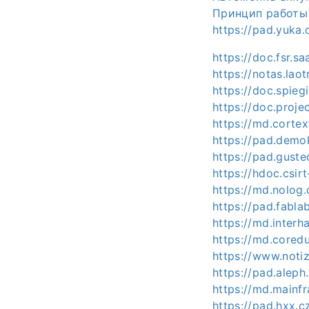
Принцип работы
https://pad.yuka
https://doc.fsr.s
https://notas.la
https://doc.spie
https://doc.proj
https://md.corte
https://pad.demo
https://pad.gus
https://hdoc.csi
https://md.nolog
https://pad.fabl
https://md.inter
https://md.core
https://www.noti
https://pad.alep
https://md.mainf
https://pad.hxx.