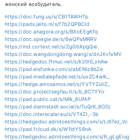
женский возбудитель.
https://doc.fung.uy/s/CB1TAWHTp
https://pads.jeito.nl/s/f7b2QPBCId
https://doc.anagora.org/s/BXoEEgKfq
https://doc.spiegie.de/s/6wQPsMRRV
https://md.cortext.net/s/ZgGbXpgQw
https://doc.wangdongdong.wang/s/dnJXv1xMV
https://hedgedoc.ffmuc.net/s/k20l0_xhAw
https://pad.eisfunke.com/s/abENlz8bZe
https://pad.medialepfade.net/s/uvZC4wIk_
https://hedge.amosamos.net/s/YVTYZuIiZ_
https://doc.projectsegfau.lt/s/b_8C7YYir
https://pad.public.cat/s/Mlk_8UfAP
https://pad.darmstadt.social/s/TuQrK_8ODj
https://doc.interscalar.eu/s/VT4ZI_-3b
https://hedgedoc.adridoesthings.com/s/LdI7ez_Vc
https://pad.fcloud.dk/s/W1IdY58nA
https://hedgedoc.adridoesthings.com/s/R_gLgEiug