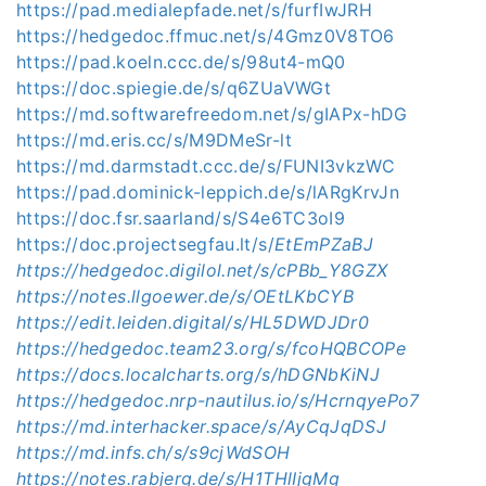
https://pad.medialepfade.net/s/furfIwJRH
https://hedgedoc.ffmuc.net/s/4Gmz0V8TO6
https://pad.koeln.ccc.de/s/98ut4-mQ0
https://doc.spiegie.de/s/q6ZUaVWGt
https://md.softwarefreedom.net/s/gIAPx-hDG
https://md.eris.cc/s/M9DMeSr-lt
https://md.darmstadt.ccc.de/s/FUNI3vkzWC
https://pad.dominick-leppich.de/s/lARgKrvJn
https://doc.fsr.saarland/s/S4e6TC3oI9
https://doc.projectsegfau.lt/s/
EtEmPZaBJ
https://hedgedoc.digilol.net/s/cPBb_Y8GZX
https://notes.llgoewer.de/s/OEtLKbCYB
https://edit.leiden.digital/s/HL5DWDJDr0
https://hedgedoc.team23.org/s/fcoHQBCOPe
https://docs.localcharts.org/s/hDGNbKiNJ
https://hedgedoc.nrp-nautilus.io/s/HcrnqyePo7
https://md.interhacker.space/s/AyCqJqDSJ
https://md.infs.ch/s/s9cjWdSOH
https://notes.rabjerg.de/s/H1THlIjgMg