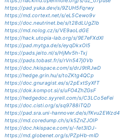
https://hackmd.openmole.org/s/dZ_o7puse
https://pad.yuka.dev/s/9ZUH5Fqrwy
https://md.cortext.net/s/eL5Cewo9v
https://doc.neutrinet.be/s/t28dLUgZIb
https://md.nolog.cz/s/VE9aoLdGE
https://hack.utopia-lab.org/s/9E7eFXdXl
https://pad.mytga.de/s/eyqDkxOl5
https://pads.jeito.nl/s/HjMv5h-Txj
https://pads.tobast.fr/s/rVn547j0Vb
https://doc.hkispace.com/s/drJ9tRJwD
https://hedge.grin.hu/s/toZKtg4QCp
https://doc.gnuragist.es/s/2pExtSyXfT
https://dok.kompot.si/s/uFO4ZhZGsF
https://hedgedoc.syyrell.com/s/C3LCo5eFei
https://doc.cisti.org/s/sq9788iTQD
https://pad.sra.uni-hannover.de/s/fKvu2EWzd4
https://md.coredump.ch/s/k5ZnZJOlP
https://doc.hkispace.com/s/-fet3IDJ-
https://md.globenet.org/s/PZpHb-mID