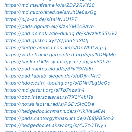
https://md.mainframe.io/s/ZDP2RVlf20
https://md.micronited.de/s/rJhUe8sxGg
https://n.jo-so.de/s/taHNJU1PT
https://pads.dgnum.eu/s/z4YM2c9Avh
https://pad.demokratie-dialog.de/s/wzlvh35k6Q
https://pad.gusted.xyz/s/pd6YdSVJj
https://hedge.amosamos.net/s/DoWhfLSg-q
https://write.frame.gargantext.org/s/ry1tCHjlMg
https://hackmd.k15.synology.me/s/yjsmB0b7q
https://pad.nantes.cloud/s/BFy1SiNa8p
https://pad.fablab-siegen.de/s/pDjjtt1Av2
https://hdoc.csirt-tooling.org/s/DNh7LgUcGo
https://md.gafert.org/s/Tb7nzath4
https://doc.interscalar.eu/s/7X2Y4bITs
https://notas.laotra.red/s/PGEvSIcQDe
https://hedgedoc.ichmann.de/s/r1klVaueEM
https://pads.cantorgymnasium.de/s/69jPB5otG
https://hedgedoc.et.aksw.org/s/4J7zCTNyu