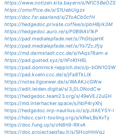
https://www.notizen.kita.bayern/s/NflC5BeOZS
https://omoffice.de/s/S1UebUigzx
https://doc.fsr.saarland/s/ZfoACb0cfH
https://hedgedoc.private.coffee/s/pbH8jrk3M
https://hedgedoc.auro.re/s/P0B9iAV1kP
https://pad.medialepfade.net/s/7hGtsjaHK
https://pad.medialepfade.net/s/Ys7ZcJfjq
https://md.darmstadt.ccc.de/s/hAqs78am-a
https://pad.gusted.xyz/s/hFnKtH6L
https://pad.dominick-leppich.de/s/p-bON1O3W
https://pad.koeln.ccc.de/s/jFa8TkLlX
https://notes.llgoewer.de/s/WAAKJcGWw
https://edit.leiden.digital/s/3_0LONodCw
https://hedgedoc.team23.org/s/49eVEJ2uGH
https://md.interhacker.space/s/hbP4ryXhj
https://hedgedoc.nrp-nautilus.io/s/pJtAEYSY-l
https://hdoc.csirt-tooling.org/s/kRwLBsXvTy
https://doc.fung.uy/s/oN8h9-RXvA
https://doc.projectsegfau.lt/s/SHcoHInVqJ