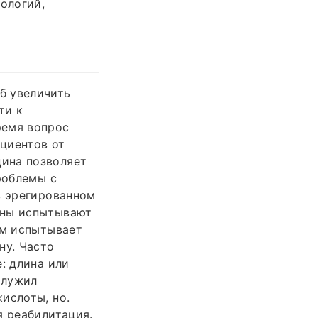
ологий,
б увеличить
ти к
ремя вопрос
ациентов от
ина позволяет
роблемы с
в эрегированном
ины испытывают
зм испытывает
ну. Часто
: длина или
служил
ислоты, но.
я реабилитация.