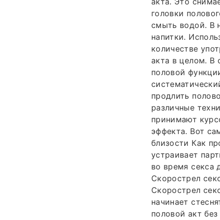
акта. Это снима
головки половог
смыть водой. В 
напитки. Исполь
количестве упот
акта в целом. В
половой функци
систематический
продлить полово
различные техни
принимают курс
эффекта. Вот с
близости Как пр
устраивает парт
во время секса 
Скорострел секс
Скорострел секс
начинает стесн
половой акт без