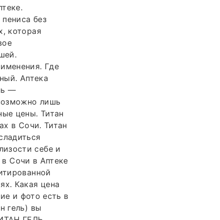
птеке.
 пениса без
х, которая
вое
шей.
рименения. Где
ный. Аптека
ль —
возможно лишь
ные цены. Титан
ах в Сочи. Титан
сладиться
лизости себе и
 в Сочи в Аптеке
митированной
ях. Какая цена
ние и фото есть в
н гель) вы
ТИТАН ГЕЛЬ