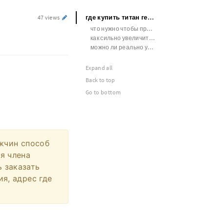
где купить титан гель в сочи
47 views
что нужно чтобы продлить половой акт
как сильно увеличить член
можно ли реально увеличить половой член
Expand all
Back to top
Go to bottom
ужчин способ
ля члена
ь заказать
ия, адрес где