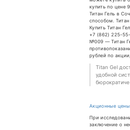
купить по цене 
Титан Гель в Со
способом. Титан
Купить Титан Ге
+7 (862) 225-55-
№009 — Титан Ге
противопоказани
рублей по акции
Titan Gel до
удобной сис
бюрократиче
Акционные цены
При исследовани
заключение о н