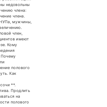
ины недовольны
чению члена:
чение члена.
 НУПа, мужчины,
величению.
ловой член,
циентов имеют
зе. Кому
ведения
. Почему
или
нение полового
уть. Как
сочи **.
тива. Продлить
ываться на
ности полового