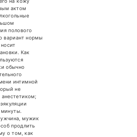
его на кожу
овым актом
алкогольные
ольшом
ния полового
то вариант нормы
 носит
ановки. Как
ользуются
ки обычно
тельного
емени интимной
торый не
 анестетиком;
 эякуляции
3 минуты.
мужчина, мужик
особ продлить
му о том, как