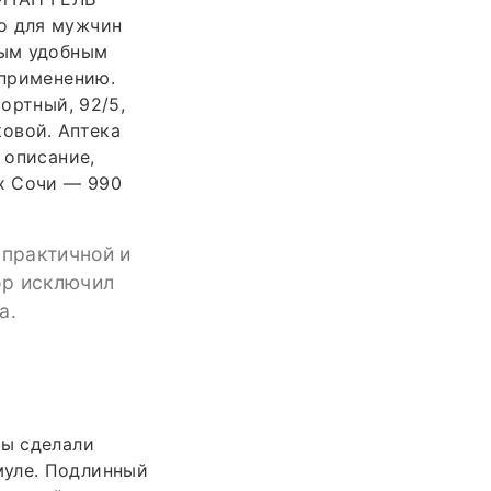
о для мужчин
бым удобным
 применению.
ортный, 92/5,
ковой. Аптека
 описание,
ах Сочи — 990
 практичной и
ор исключил
а.
ты сделали
муле. Подлинный