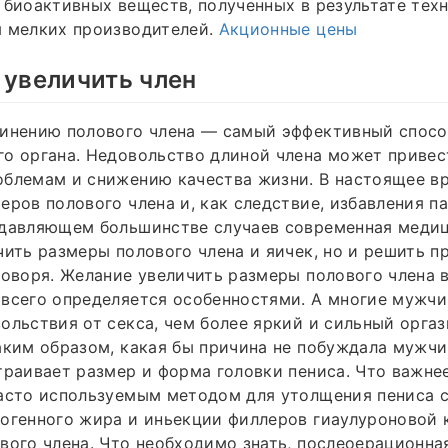
 биоактивных веществ, полученных в результате техн
я мелких производителей.
Акционные цены
 увеличить член
линению полового члена — самый эффективный спосо
о органа. Недовольство длиной члена может привес
облемам и снижению качества жизни. В настоящее в
еров полового члена и, как следствие, избавления п
одавляющем большинстве случаев современная медиц
чить размеры полового члена и яичек, но и решить п
говоря. Желание увеличить размеры полового члена 
 всего определяется особенностями. А многие мужч
ольствия от секса, чем более яркий и сильный орга
аким образом, какая бы причина не побуждала мужчи
траивает размер и форма головки пениса. Что важнее
часто используемым методом для утолщения пениса 
огенного жира и иньекции филлеров гиаулуроновой к
вого члена. Что необходимо знать, послеоерационна