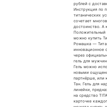
рублей с достав
Инструкция по п
титанических ус
сочетает многов
достоинство. А 
Положительный р
можно купить Ти
Ромашка — Титан
инновационное 
через официальн
гель для мужчин
Гель можно испо
новыми ощущени
партнёрше, или 
Тан. Гель для н
линейки, предна
на средство TIT
карточке каждог
можете купить о