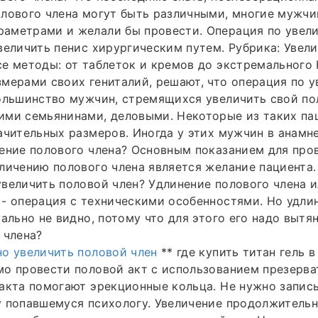
олового члена могут быть различными, многие мужч
аметрами и желали бы провести. Операция по увели
величить пенис хирургическим путем. Рубрика: Увели
е методы: от таблеток и кремов до экстремального
мерами своих гениталий, решают, что операция по у
ольшинство мужчин, стремящихся увеличить свой по
ими семьянинами, деловыми. Некоторые из таких па
ачительных размеров. Иногда у этих мужчин в анамне
ение полового члена? Основным показанием для про
личению полового члена является желание пациента
величить половой член? Удлинение полового члена 
- операция с техническими особенностями. Но удли
ально не видно, потому что для этого его надо вытян
 члена?
о увеличить половой член
** где купить титан гель в 
о провести половой акт с использованием презерва
акта помогают эрекционные кольца. Не нужно запис
у попавшемуся психологу. Увеличение продолжитель