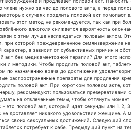
ет возбуждение и продлевает половой акт. Наносить 
о члена нужно за час до полового акта, а перед пол
некоторых случаях продлить половой акт помогают 
зовать этот метод не рекомендуется, так как при б
реблённого алкоголя снижается вероятность оконча
 связи с этим лучше наслаждаться половым актом. Э
и, при которой преждевременное семяизвержение не
 характер, а зависит от субъективных причин и обст
й акт без медикаментозной терапии? Для этого исп
ки и методики. Чтобы продлить половой акт, таблет
ом по назначению врача до достижения удовлетвори
амые распространенные препараты для продления вр
одлить половой акт. При коротком половом акте, ко
нершу, рекомендуют: пользоваться презервативами с
думать на отвлеченные темы, чтобы оттянуть момент
 – это половой акт, который идет секунды или 1, 2, 
 не доставляет никакого удовольствия женщине. А 
яться своих сексуальных достижений. Следующий сп
 таблеток потребует к себе. Предыдущий пункт на те