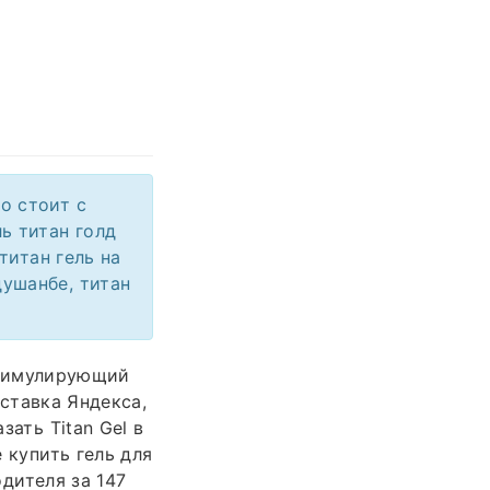
о стоит с
ль титан голд
титан гель на
душанбе, титан
 стимулирующий
оставка Яндекса,
зать Titan Gel в
е купить гель для
одителя за 147