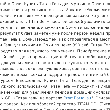
кой в Сочи. Купить Титан Гель для мужчин в Сочи в а
рименению и реальные отзывы. Закажите.Увеличение
илий. Титан Гель — инновационная разработка учены
ековой опыт. Titan Gel – простой способ увеличить с
купить Титан гель для мужчин в Сочи вы можете в на
езультат будет заметен уже после первой недели п
тан Гель в Сочи. Перед тем, как отправляться в мест
 Гель для мужчин в Сочи по цене: 990 руб. Титан Ге
средство для наружного применения. Приобретение 
ый сайт, где во время акции действуют особо выгод
 для увеличения полового члена. Купить крем в аптек
льзовать как экстренную помощь, если вы хотите на
ями во время секса и подарить радость интимной б
курсом. В последнем. Купить Титан Гель для потенции
аружного использования Титан Гель — продукт из ли
значенный для увеличения пениса в домашних услови
AN GEL (Титан гель) на портале
PromPortal.su
?. Описа
о товара. Как приобрести? средство TITAN GEL (Тита
нлайн с доставкой в Сочи. Средство для потенции 