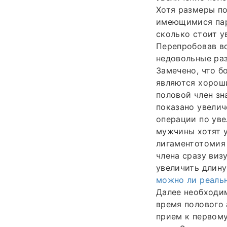
Хотя размеры п
имеющимися пар
сколько стоит у
Перепробовав вс
недовольные раз
Замечено, что б
являются хорош
половой член зн
показано увелич
операции по уве
мужчины хотят у
лигаментотомия 
члена сразу визу
увеличить длину
можно ли реальн
Далее необходим
время полового 
прием к первом