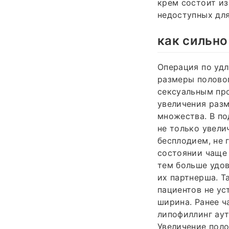
крем состоит из
недоступных дл
как сильно
Операция по уд
размеры половог
сексуальным пр
увеличения разм
множества. В п
не только увели
бесплодием, не 
состоянии чаще
тем больше удов
их партнерша. Т
пациентов не ус
ширина. Ранее 
липофиллинг аут
Увеличение поло